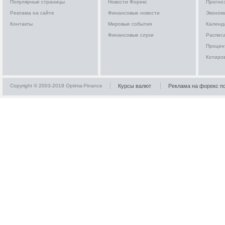
Популярные страницы
Новости Форекс
Прогно
Реклама на сайте
Финансовые новости
Эконом
Контакты
Мировые события
Календ
Финансовые слухи
Расписа
Процен
Котиро
Copyright © 2003-2018 Optima-Finance
Курсы валют
Реклама на форекс п