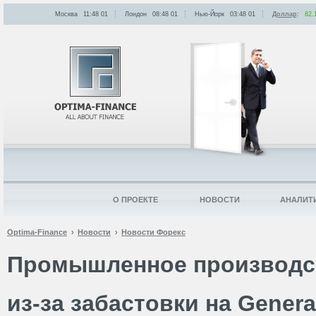
Москва
11:48
:
01
Лондон
08:48
:
01
Нью-Йорк
03:48
:
01
Доллар
:
82.
О ПРОЕКТЕ
НОВОСТИ
АНАЛИТ
Optima-Finance
Новости
Новости Форекс
Промышленное производс
из-за забастовки на Genera