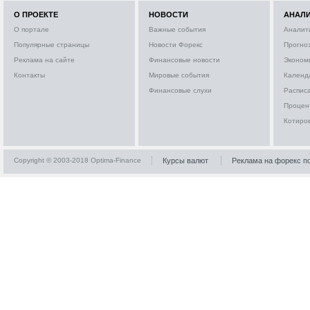
О ПРОЕКТЕ
НОВОСТИ
АНАЛ
О портале
Важные события
Аналит
Популярные страницы
Новости Форекс
Прогно
Реклама на сайте
Финансовые новости
Эконом
Контакты
Мировые события
Календ
Финансовые слухи
Расписа
Процен
Котиро
Copyright © 2003-2018 Optima-Finance
Курсы валют
Реклама на форекс п