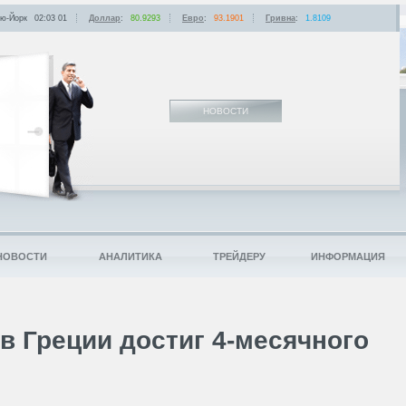
ю-Йорк
02:03
:
01
Доллар
:
80.9293
Евро
:
93.1901
Гривна
:
1.8109
НОВОСТИ
НОВОСТИ
АНАЛИТИКА
ТРЕЙДЕРУ
ИНФОРМАЦИЯ
в Греции достиг 4-месячного