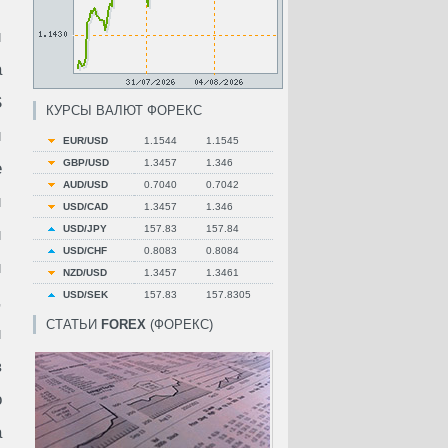
и
а
S
КУРСЫ ВАЛЮТ ФОРЕКС
й
EUR/USD
1.1544
1.1545
GBP/USD
1.3457
1.346
е
AUD/USD
0.7040
0.7042
й
USD/CAD
1.3457
1.346
USD/JPY
157.83
157.84
и
USD/CHF
0.8083
0.8084
и
NZD/USD
1.3457
1.3461
USD/SEK
157.83
157.8305
,
СТАТЬИ
FOREX
(ФОРЕКС)
и
в
о
а