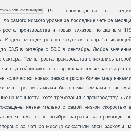
Рост производства в Греци
, до самого низкого уровня за последние четыре месяц
о роста производства и новых заказов, по данным IH
цу. Индекс менеджеров по закупкам в обрабатывающе
до 53,5 в октябре с 53,6 в сентябре. Любое значени
 сектора. Темпы роста производства снижались второ
ались устойчивыми, в то время как новые заказы росл
е количество новых заказов росло более медленным
их мест росли самыми быстрыми темпами с апреля
ие на мощности, хотя требования к производству был
окращены незначительно с самой низкой скоростью 
асается цен, то в октябре затраты на производств
впервые за четыре месяца сократили свои расходы н