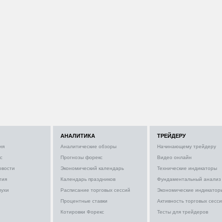
АНАЛИТИКА
ТРЕЙДЕРУ
ия
Аналитические обзоры
Начинающему трейдеру
с
Прогнозы форекс
Видео онлайн
овости
Экономический календарь
Технические индикаторы
тия
Календарь праздников
Фундаментальный анализ
лухи
Расписание торговых сессий
Экономические индикатор
Процентные ставки
Активность торговых сесс
Котировки Форекс
Тесты для трейдеров