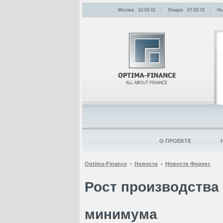
Москва
10:03
:
01
Лондон
07:03
:
01
Нь
О ПРОЕКТЕ
Optima-Finance
Новости
Новости Форекс
Рост производства 
минимума