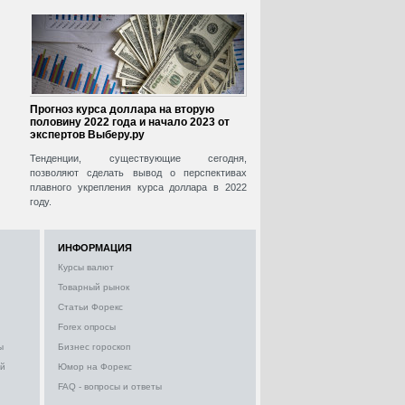
Прогноз курса доллара на вторую
половину 2022 года и начало 2023 от
экспертов Выберу.ру
Тенденции, существующие сегодня,
позволяют сделать вывод о перспективах
плавного укрепления курса доллара в 2022
году.
ИНФОРМАЦИЯ
Курсы валют
Товарный рынок
Статьи Форекс
Forex опросы
ы
Бизнес гороскоп
ий
Юмор на Форекс
FAQ - вопросы и ответы