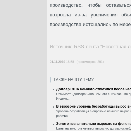
производство, чтобы оставатьс
возросла из-за увеличения об
производства истощались по мере 
Источник: RSS-лента "Новостная л
01.11.2019
16:58 (просмотров: 291)
ТАКЖЕ НА ЭТУ ТЕМУ
Доллар США немного откатился после нес
Стоимость доллара США немного снизилась во вр
Индекс...
В еврозоне уровень безработицы вырос в
Уровень безработицы в еврозоне немного вырос 
рабочих...
Золото незначительно выросло на фоне 
Цены на золото в четверг выросли, доллар ослаб