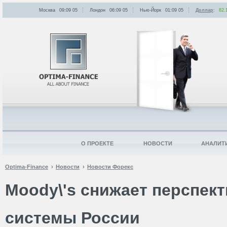
Москва
09:09
:
05
Лондон
06:09
:
05
Нью-Йорк
01:09
:
05
Доллар
:
82.
О ПРОЕКТЕ
НОВОСТИ
АНАЛИТ
Optima-Finance
Новости
Новости Форекс
Moody\'s снижает перспек
системы России