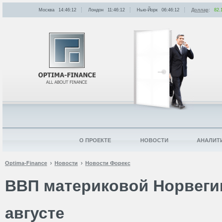
Москва
14:46:12
Лондон
11:46:12
Нью-Йорк
06:46:12
Доллар
:
82.
О ПРОЕКТЕ
НОВОСТИ
АНАЛИТ
Optima-Finance
Новости
Новости Форекс
ВВП материковой Норвеги
августе