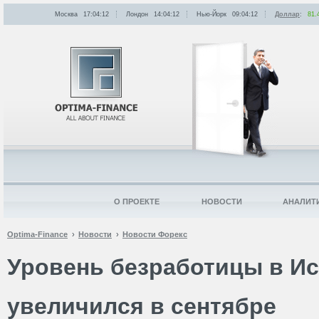
Москва
17:04:12
Лондон
14:04:12
Нью-Йорк
09:04:12
Доллар
:
81.
О ПРОЕКТЕ
НОВОСТИ
АНАЛИТ
Optima-Finance
Новости
Новости Форекс
Уровень безработицы в И
увеличился в сентябре