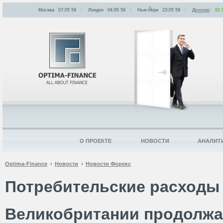
Москва
07:05
:
59
Лондон
04:05
:
59
Нью-Йорк
23:05
:
59
Доллар
:
82.
О ПРОЕКТЕ
НОВОСТИ
АНАЛИТ
Optima-Finance
Новости
Новости Форекс
Потребительские расходы
Великобритании продолжа