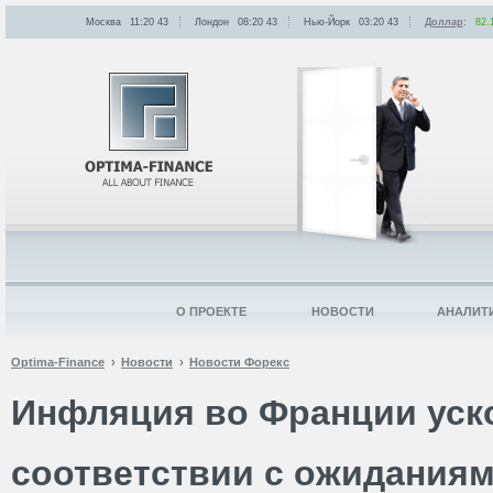
Москва
11:20
:
43
Лондон
08:20
:
43
Нью-Йорк
03:20
:
43
Доллар
:
82.
О ПРОЕКТЕ
НОВОСТИ
АНАЛИТ
Optima-Finance
Новости
Новости Форекс
Инфляция во Франции уск
соответствии с ожидания