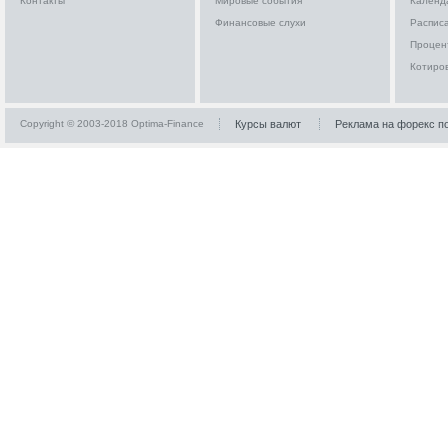
Контакты
Мировые события
Календ
Финансовые слухи
Расписа
Процен
Котиро
Copyright © 2003-2018 Optima-Finance
Курсы валют
Реклама на форекс п