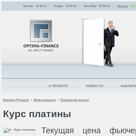
Москва
13:58:14
Лондон
10:58:14
Нью-Йорк
05:58:14
Доллар
:
82.
О ПРОЕКТЕ
НОВОСТИ
АНАЛИТ
Optima-Finance
Информация
Товарный рынок
Курс платины
Текущая цена фьючер