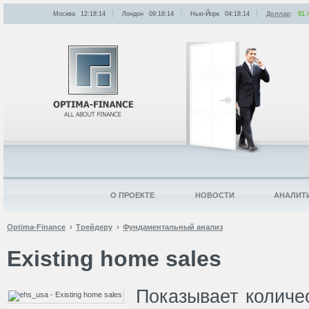
Москва
12:18:14
Лондон
09:18:14
Нью-Йорк
04:18:14
Доллар
:
81.
О ПРОЕКТЕ
НОВОСТИ
АНАЛИТ
Optima-Finance
Трейдеру
Фундаментальный анализ
Existing home sales
Показывает количе