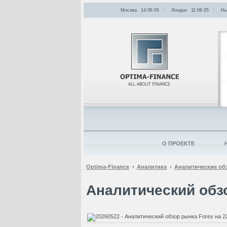
Москва
14:06
:
05
Лондон
11:06
:
05
Нь
О ПРОЕКТЕ
Optima-Finance
Аналитика
Аналитические об
Аналитический обзо