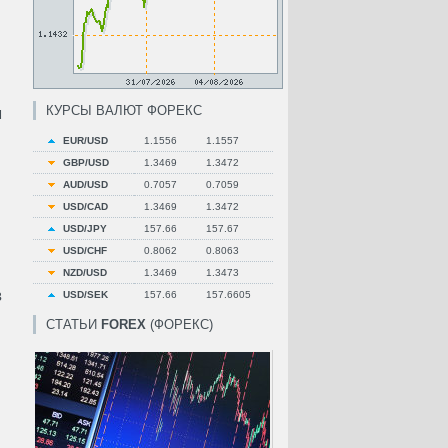
КУРСЫ ВАЛЮТ ФОРЕКС
я
EUR/USD
1.1556
1.1557
GBP/USD
1.3469
1.3472
AUD/USD
0.7057
0.7059
USD/CAD
1.3469
1.3472
USD/JPY
157.66
157.67
USD/CHF
0.8062
0.8063
NZD/USD
1.3469
1.3473
в
USD/SEK
157.66
157.6605
СТАТЬИ
FOREX
(ФОРЕКС)