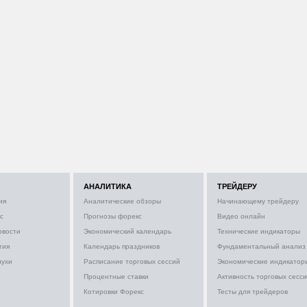
АНАЛИТИКА
ТРЕЙДЕРУ
ия
Аналитические обзоры
Начинающему трейдеру
с
Прогнозы форекс
Видео онлайн
овости
Экономический календарь
Технические индикаторы
тия
Календарь праздников
Фундаментальный анализ
лухи
Расписание торговых сессий
Экономические индикатор
Процентные ставки
Активность торговых сесс
Котировки Форекс
Тесты для трейдеров