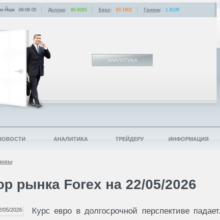
ю-Йорк
06:06
:
05
Доллар
:
80.9293
Евро
:
93.1901
Гривна
:
1.8109
АНАЛИТИКА
НОВОСТИ
АНАЛИТИКА
ТРЕЙДЕРУ
ИНФОРМАЦИЯ
зоры
р рынка Forex на 22/05/2026
Курс евро в долгосрочной перспективе падает