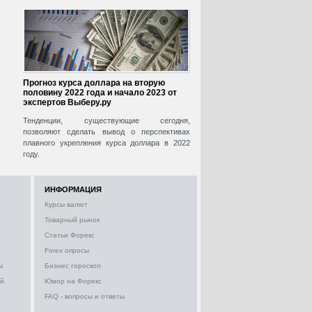
Прогноз курса доллара на вторую
половину 2022 года и начало 2023 от
экспертов Выберу.ру
Тенденции, существующие сегодня,
позволяют сделать вывод о перспективах
плавного укрепления курса доллара в 2022
году.
ИНФОРМАЦИЯ
Курсы валют
Товарный рынок
Статьи Форекс
Forex опросы
ы
Бизнес гороскоп
ий
Юмор на Форекс
FAQ - вопросы и ответы