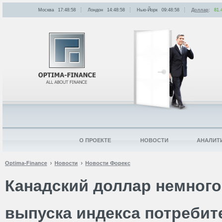
Москва
17:48:58
Лондон
14:48:58
Нью-Йорк
09:48:58
Доллар
:
81.
О ПРОЕКТЕ
НОВОСТИ
АНАЛИТ
Optima-Finance
Новости
Новости Форекс
Канадский доллар немного
выпуска индекса потребит