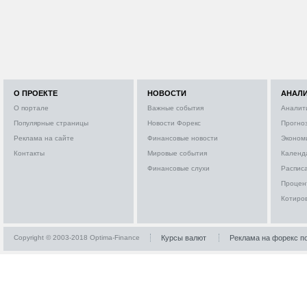
О ПРОЕКТЕ
НОВОСТИ
АНАЛ
О портале
Важные события
Аналит
Популярные страницы
Новости Форекс
Прогно
Реклама на сайте
Финансовые новости
Эконом
Контакты
Мировые события
Календ
Финансовые слухи
Расписа
Процен
Котиро
Copyright © 2003-2018 Optima-Finance
Курсы валют
Реклама на форекс п