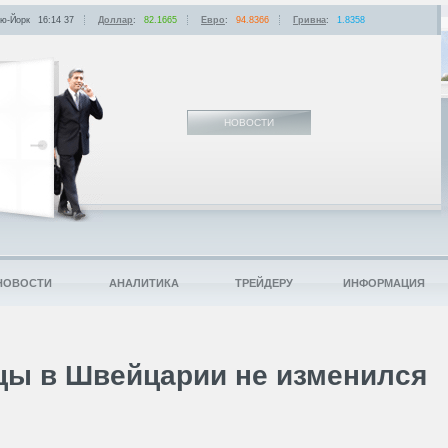
ю-Йорк
16:14
:
37
Доллар
:
82.1665
Евро
:
94.8366
Гривна
:
1.8358
НОВОСТИ
НОВОСТИ
АНАЛИТИКА
ТРЕЙДЕРУ
ИНФОРМАЦИЯ
цы в Швейцарии не изменился