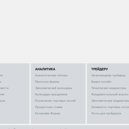
АНАЛИТИКА
ТРЕЙДЕРУ
ия
Аналитические обзоры
Начинающему трейдеру
с
Прогнозы форекс
Видео онлайн
овости
Экономический календарь
Технические индикаторы
тия
Календарь праздников
Фундаментальный анализ
лухи
Расписание торговых сессий
Экономические индикатор
Процентные ставки
Активность торговых сесс
Котировки Форекс
Тесты для трейдеров