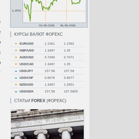
,
в
е
КУРСЫ ВАЛЮТ ФОРЕКС
о
EUR/USD
1.1561
1.1562
GBP/USD
1.3497
1.35
в
AUD/USD
0.7069
0.7071
о
USD/CAD
1.3497
1.35
USD/JPY
157.58
157.59
т
USD/CHF
0.8076
0.8077
NZD/USD
1.3497
1.3501
USD/SEK
157.58
157.5805
СТАТЬИ
FOREX
(ФОРЕКС)