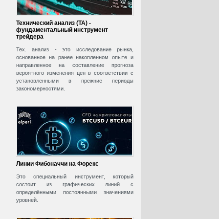
Технический анализ (ТА) -
фундаментальный инструмент
трейдера
Тех. анализ - это исследование рынка,
основанное на ранее накопленном опыте и
направленное на составление прогноза
вероятного изменения цен в соответствии с
установленными в прежние периоды
закономерностями.
Линии Фибоначчи на Форекс
Это специальный инструмент, который
состоит из графических линий с
определёнными постоянными значениями
уровней.