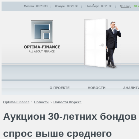
Москва
08:23
:
33
Лондон
05:23
:
33
Нью-Йорк
00:23
:
33
Доллар
:
81.
О ПРОЕКТЕ
НОВОСТИ
АНАЛИТ
Optima-Finance
Новости
Новости Форекс
Аукцион 30-летних бондо
спрос выше среднего