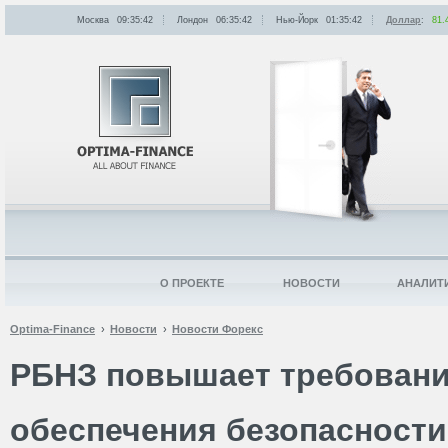
Москва
09:35:42
Лондон
06:35:42
Нью-Йорк
01:35:42
Доллар
:
81.
О ПРОЕКТЕ
НОВОСТИ
АНАЛИТ
Optima-Finance
Новости
Новости Форекс
РБНЗ повышает требования
обеспечения безопасности