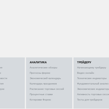
АНАЛИТИКА
ТРЕЙДЕРУ
ия
Аналитические обзоры
Начинающему трейдеру
с
Прогнозы форекс
Видео онлайн
овости
Экономический календарь
Технические индикаторы
тия
Календарь праздников
Фундаментальный анализ
лухи
Расписание торговых сессий
Экономические индикатор
Процентные ставки
Активность торговых сесс
Котировки Форекс
Тесты для трейдеров