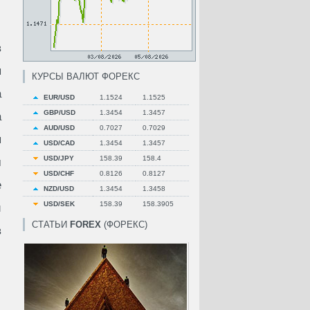
в
я
КУРСЫ ВАЛЮТ ФОРЕКС
а
EUR/USD
1.1524
1.1525
GBP/USD
1.3454
1.3457
а
AUD/USD
0.7027
0.7029
я
USD/CAD
1.3454
1.3457
USD/JPY
158.39
158.4
м
USD/CHF
0.8126
0.8127
е
NZD/USD
1.3454
1.3458
USD/SEK
158.39
158.3905
и
СТАТЬИ
FOREX
(ФОРЕКС)
в