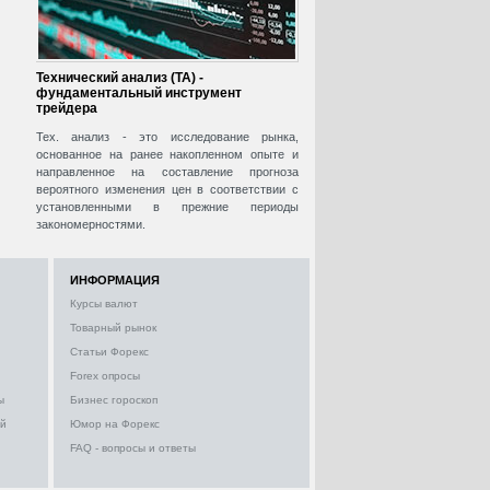
Технический анализ (ТА) -
фундаментальный инструмент
трейдера
Тех. анализ - это исследование рынка,
основанное на ранее накопленном опыте и
направленное на составление прогноза
вероятного изменения цен в соответствии с
установленными в прежние периоды
закономерностями.
ИНФОРМАЦИЯ
Курсы валют
Товарный рынок
Статьи Форекс
Forex опросы
ы
Бизнес гороскоп
ий
Юмор на Форекс
FAQ - вопросы и ответы