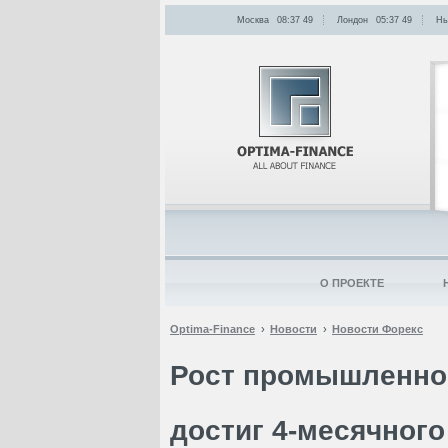
Москва
08:37
:
49
Лондон
05:37
:
49
Нь
О ПРОЕКТЕ
Optima-Finance
Новости
Новости Форекс
Рост промышленног
достиг 4-месячног