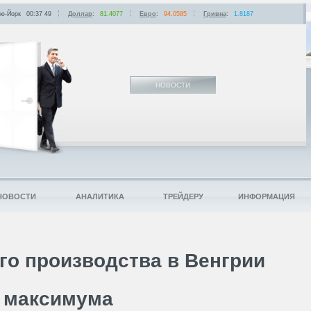
ю-Йорк
00:37
:
49
Доллар
:
81.4077
Евро
:
94.0585
Гривна
:
1.8187
НОВОСТИ
НОВОСТИ
АНАЛИТИКА
ТРЕЙДЕРУ
ИНФОРМАЦИЯ
о производства в Венгрии
о максимума