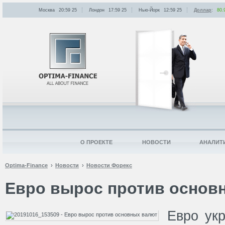
Москва
20:59
:
25
Лондон
17:59
:
25
Нью-Йорк
12:59
:
25
Доллар
:
80.
О ПРОЕКТЕ
НОВОСТИ
АНАЛИТ
Optima-Finance
Новости
Новости Форекс
Евро вырос против основ
Евро ук