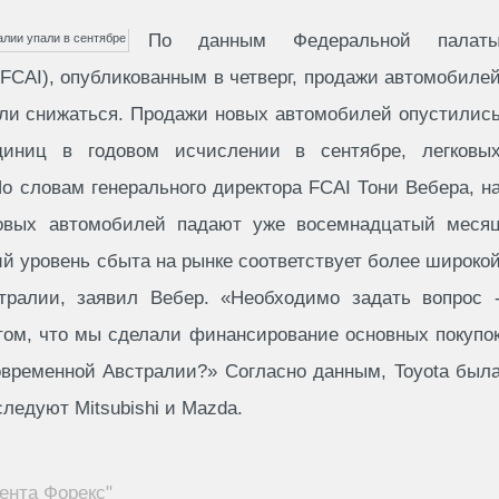
По данным Федеральной палат
CAI), опубликованным в четверг, продажи автомобиле
или снижаться. Продажи новых автомобилей опустилис
иниц в годовом исчислении в сентябре, легковы
По словам генерального директора FCAI Тони Вебера, н
овых автомобилей падают уже восемнадцатый меся
ий уровень сбыта на рынке соответствует более широко
тралии, заявил Вебер. «Необходимо задать вопрос 
 том, что мы сделали финансирование основных покупо
временной Австралии?» Согласно данным, Toyota был
ледуют Mitsubishi и Mazda.
ента Форекс"