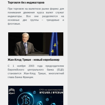
Торговля без индикаторов
При торговле на валютном рынке форекс для
понимания движения курса валют служат
индикаторы. Все они разделяются на
основные две группы – трендовые и
флэтовые.
Жан-Клод Трише - новый евробанкир
С 1 ноября 2003 года председателем
Европейского центрального банка (ЕЦБ)
становится Жан-Клод Трише, многолетний
глава Банка Франции.