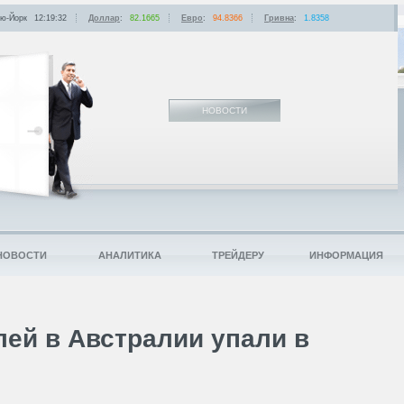
ю-Йорк
12:19:32
Доллар
:
82.1665
Евро
:
94.8366
Гривна
:
1.8358
НОВОСТИ
НОВОСТИ
АНАЛИТИКА
ТРЕЙДЕРУ
ИНФОРМАЦИЯ
ей в Австралии упали в