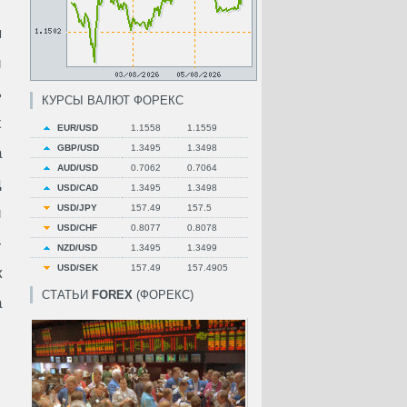
ы
й
ь
КУРСЫ ВАЛЮТ ФОРЕКС
х
EUR/USD
1.1558
1.1559
GBP/USD
1.3495
1.3498
а
AUD/USD
0.7062
0.7064
ц
USD/CAD
1.3495
1.3498
USD/JPY
157.49
157.5
й
USD/CHF
0.8077
0.8078
-
NZD/USD
1.3495
1.3499
USD/SEK
157.49
157.4905
к
СТАТЬИ
FOREX
(ФОРЕКС)
а